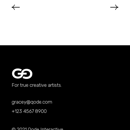
For true creative artists.
gracey@qode.com
+123 4567 8900
© 2021
Qode Interactive
,