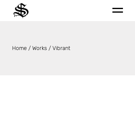
Skip
to
the
content
Home
Works
Vibrant